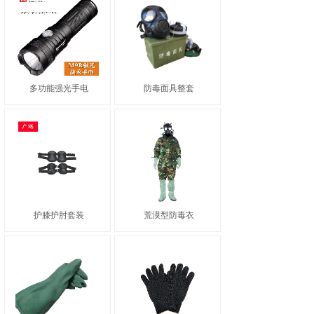
多功能强光手电
防毒面具整套
护膝护肘套装
​荒漠型防毒衣