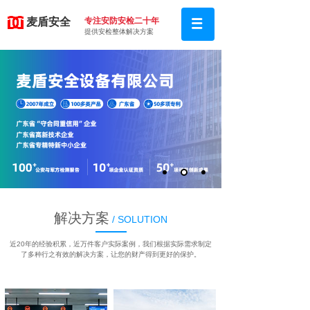
麦盾安
全
专注安防安检二十年
提供安检整体解决方案
解决方案
/ SOLUTION
近20年的经验积累，近万件客户实际案例，我们根据实际需求制定
了多种行之有效的解决方案，让您的财产得到更好的保护。